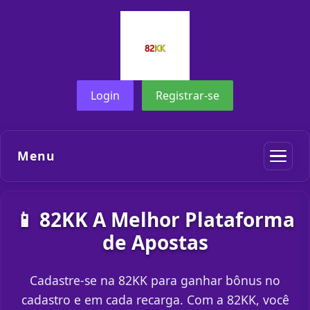
Login
Registrar-se
Menu
📱 82KK A Melhor Plataforma
de Apostas
Cadastre-se na 82KK para ganhar bônus no
cadastro e em cada recarga. Com a 82KK, você