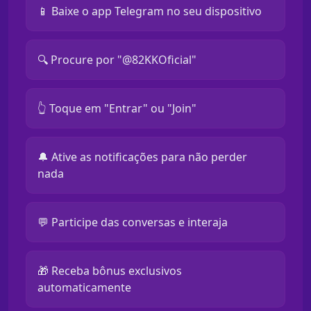
📱 Baixe o app Telegram no seu dispositivo
🔍 Procure por "@82KKOficial"
👆 Toque em "Entrar" ou "Join"
🔔 Ative as notificações para não perder
nada
💬 Participe das conversas e interaja
🎁 Receba bônus exclusivos
automaticamente