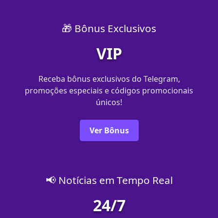
🎁 Bônus Exclusivos
VIP
Receba bônus exclusivos do Telegram,
promoções especiais e códigos promocionais
únicos!
Ver Bônus
📢 Notícias em Tempo Real
24/7