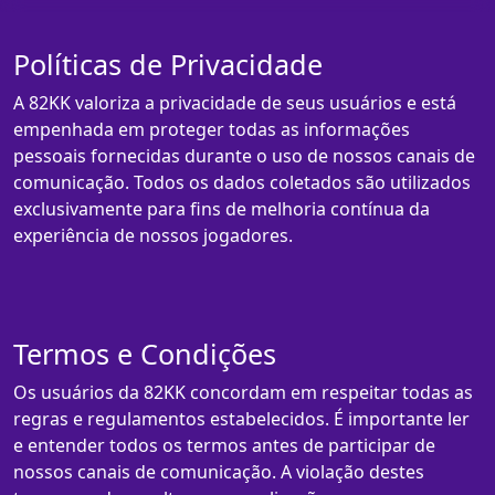
Políticas de Privacidade
A 82KK valoriza a privacidade de seus usuários e está
empenhada em proteger todas as informações
pessoais fornecidas durante o uso de nossos canais de
comunicação. Todos os dados coletados são utilizados
exclusivamente para fins de melhoria contínua da
experiência de nossos jogadores.
Termos e Condições
Os usuários da 82KK concordam em respeitar todas as
regras e regulamentos estabelecidos. É importante ler
e entender todos os termos antes de participar de
nossos canais de comunicação. A violação destes